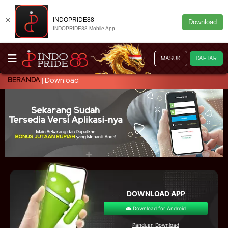
×
INDOPRIDE88
Download
INDOPRIDE88 Mobile App
MASUK
DAFTAR
BERANDA
Download
DOWNLOAD APP
Download for Android
Panduan Download