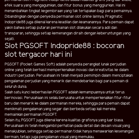
efek suara yang mengagumkan, dan fitur bonus yang menggiurkan. Hal ini
menambahkan tingkat kegembiraan yang tak terlupakan bagi para pemainnya.
Dibandingkan dengan penyedia permainan slot online lainnya, Pragmatic
Indopride88 juga dikenal karena keadilan dan keamanannya. Para pemain dapat
yakin bahwa setiap putaran permainan slot dilakukan secara adil dan
transparan, sehingga setiap kemenangan diraih dengan keberuntungan yang
sejati.
Slot PGSOFT Indopride88 : bocoran
slot tergacor hari ini
PGSOFT (Pocket Games Soft) adalah penyedia perangkat lunak perjudian
online yang telah berhasil memperkenalkan inovasi dan kreativitas ke dalam
industri perjudian. Perusahaan ini telah menjadi pemimpin dalam menciptakan
pengalaman perjudian yang menarik dan mendebarkan bagi para pemain di
seluruh dunia.
Salah satu kunci keberhasilan PGSOFT adalah kemampuannya untuk terus
berinovasi. Perusahaan ini selalu berusaha untuk memperkenalkan fitur-fitur
baru dan menarik ke dalam permainan mereka, sehingga para pemain dapat
menikmati pengalaman yang segar dan berbeda setiap kali mereka
memainkan permainan PGSOFT.
Selain itu, PGSOFT juga dikenal karena kualitas grafisnya yang luar biasa.
Perusahaan ini telah mengambil perhatian pada detail dan desain visual yang
menakjubkan, sehingga setiap permainan tidak hanya menawarkan kesenangan
bermain, tetapi juga pengalaman visual yang memukau.