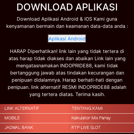
DOWNLOAD APLIKASI
Download Aplikasi Android & IOS Kami guna
kenyamanan bermain dan keamanan data-data anda :
Aplikasi Android
HARAP Diperhatikan! link lain yang tidak tertera di
atas harap tidak diakses dan abaikan Link lain yang
mengatasnamakan INDOPRIDE88, kami tidak
bertanggung jawab atas tindakan kecurangan dan
penipuan didalamnya. Harap berhati-hati dengan
penipuan. link alternatif RESMI INDOPRIDE88 adalah
yang tertera diatas. Terima kasih.
LINK ALTERNATIF
TENTANG KAMI
MOBILE
Kalkulator Mix Parlay
JADWAL BANK
RTP LIVE SLOT