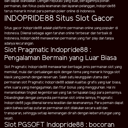
dan dapat diandalkan. Dengan reputasi yang kuat, beragamnya pilihan
permainan, dan fokus pada keamanan dan layanan pelanggan, Indopride88
terus menarik minat para pemain poker online di Indonesia.
INDOPRIDE88 Situs Slot Gacor
Situs gacor Indopride88 adalah platform permainan online yang populer di
Indonesia. Dikenal sebagai agen taruhan online terbesar dan terbaik di
Indonesia, Indopride88 menawarkan permainan yang fair play dan tanpa
adanya kecurangan.
Slot Pragmatic Indopride88 :
Pengalaman Bermain yang Luar Biasa
Slot Pragmatic Indopride88 menawarkan berbagai jenis permainan slot yang
memikat, mulai dari petualangan epik dengan tema yang menarik hingga slot
klasik yang penuh dengan keseruan. Salah satu keunggulan utama dari
permainan slot Pragmatic Indopride88 adalah kualitas grafis yang luar biasa,
efek suara yang mengagumkan, dan fitur bonus yang menggiurkan. Hal ini
menambahkan tingkat kegembiraan yang tak terlupakan bagi para pemainnya.
Dibandingkan dengan penyedia permainan slot online lainnya, Pragmatic
Indopride88 juga dikenal karena keadilan dan keamanannya. Para pemain dapat
yakin bahwa setiap putaran permainan slot dilakukan secara adil dan
transparan, sehingga setiap kemenangan diraih dengan keberuntungan yang
sejati.
Slot PGSOFT Indopride88 : bocoran